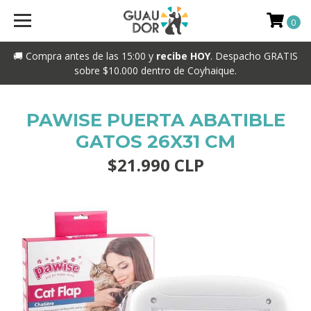
0
🚚 Compra antes de las 15:00 y
recibe HOY
. Despacho GRATIS
sobre $10.000 dentro de Coyhaique.
PAWISE PUERTA ABATIBLE
GATOS 26X31 CM
$21.990 CLP