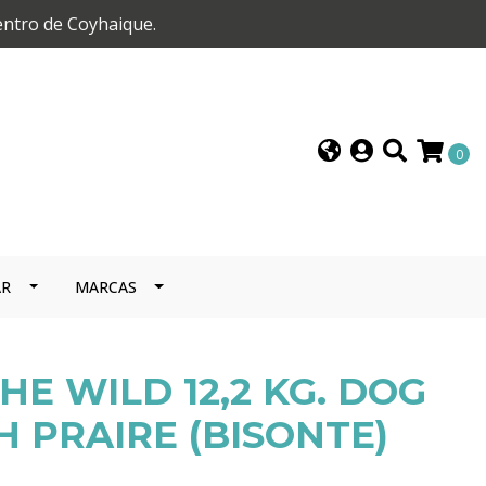
entro de Coyhaique.
0
AR
MARCAS
HE WILD 12,2 KG. DOG
H PRAIRE (BISONTE)