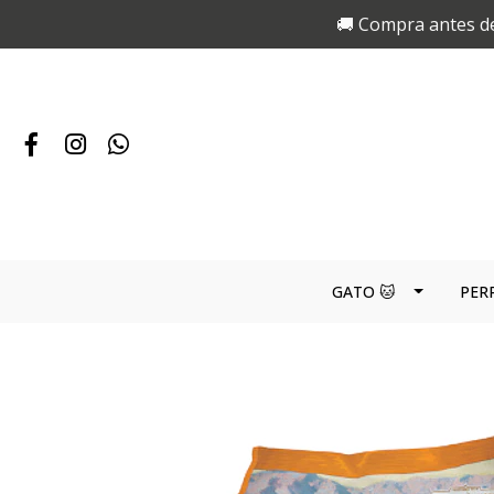
🚚 Compra antes de
GATO 🐱
PER