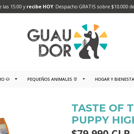
 las 15:00 y
recibe HOY
. Despacho GRATIS sobre $10.000 d
RO 🐶
PEQUEÑOS ANIMALES 🐰
HOGAR Y BIENEST
TASTE OF T
PUPPY HIG
$79.990 CLP