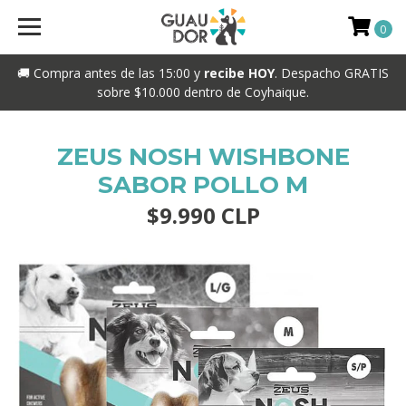
0
🚚 Compra antes de las 15:00 y
recibe HOY
. Despacho GRATIS
sobre $10.000 dentro de Coyhaique.
ZEUS NOSH WISHBONE
SABOR POLLO M
$9.990 CLP