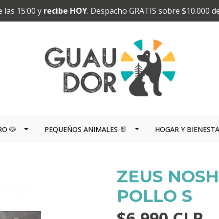
 las 15:00 y
recibe HOY
. Despacho GRATIS sobre $10.000 d
RO 🐶
PEQUEÑOS ANIMALES 🐰
HOGAR Y BIENEST
ZEUS NOS
POLLO S
$6.990 CLP