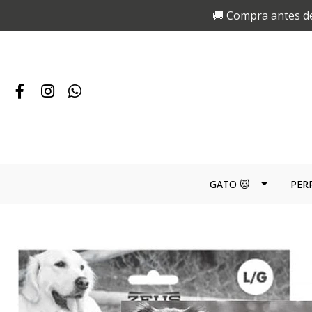
🚚 Compra antes de
GATO 🐱
PER