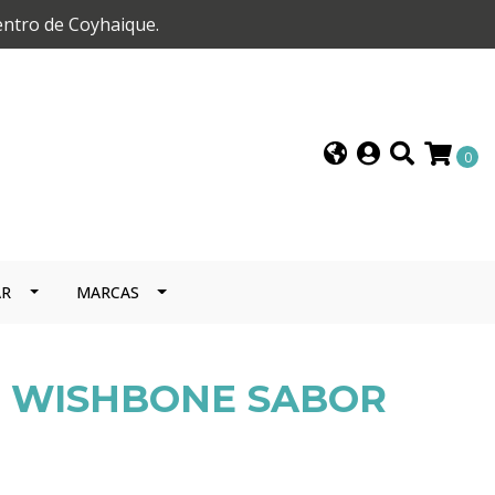
entro de Coyhaique.
0
AR
MARCAS
H WISHBONE SABOR