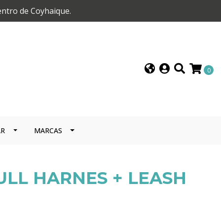
entro de Coyhaique.
0
AR
MARCAS
ULL HARNES + LEASH