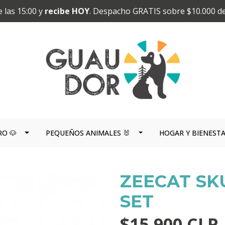
 las 15:00 y
recibe HOY
. Despacho GRATIS sobre $10.000 d
RO 🐶
PEQUEÑOS ANIMALES 🐰
HOGAR Y BIENEST
ZEECAT SK
SET
$15.900 CLP