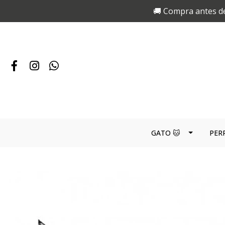
🚚 Compra antes de
GATO 🐱
PER